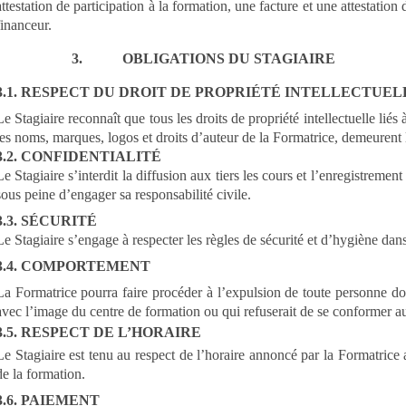
attestation de participation à la formation, une facture et une attestation
financeur.
3. OBLIGATIONS DU STAGIAIRE
3.1. RESPECT DU DROIT DE PROPRIÉTÉ INTELLECTUEL
Le Stagiaire reconnaît que tous les droits de propriété intellectuelle liés
les noms, marques, logos et droits d’auteur de la Formatrice, demeurent 
3.2. CONFIDENTIALITÉ
Le Stagiaire s’interdit la diffusion aux tiers les cours et l’enregistrement 
sous peine d’engager sa responsabilité civile.
3.3. SÉCURITÉ
Le Stagiaire s’engage à respecter les règles de sécurité et d’hygiène dan
3.4. COMPORTEMENT
La Formatrice pourra faire procéder à l’expulsion de toute personne d
avec l’image du centre de formation ou qui refuserait de se conformer au
3.5. RESPECT DE L’HORAIRE
Le Stagiaire est tenu au respect de l’horaire annoncé par la Formatrice
de la formation.
3.6. PAIEMENT