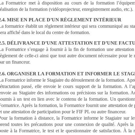
La Formatrice met à disposition au cours de la formation l’équipem
réalisation de la formation (vidéoprojecteur, enregistrement audio, etc.).
2.4. MISE EN PLACE D’UN RÈGLEMENT INTÉRIEUR
La formatrice établit un règlement intérieur qui sera communiqué au stag
sera affiché dans le local du centre de formation.
2.5. DÉLIVRANCE D’UNE ATTESTATION ET D’UNE FACT
La Formatrice s’engage à fournir à la fin de formation une attestation 
règlement de celle-ci ainsi que tout autre document nécessaire pour l
par un financeur.
2.6. ORGANISER LA FORMATION ET INFORMER LE STA
La Formatrice informe le Stagiaire du déroulement de la formation. Après 
rétractation passé, elle envoie le cours support de la formation. A l’
envoie au Stagiaire des informations ou précisions sur la formation. Au
soumis à un test en lien avec le contenu de la formation. Un questionna
Formatrice. Après la formation, la Formatrice fournit une attestation de 
et une attestation de participation pour le FIF PL ou autre financeur.
Pour la formation à distance, la Formatrice informe le Stagiaire sur 
prend toutes les précautions pour une connexion de qualité. Après la 
poste à la Formatrice, le test et le questionnaire de satisfaction. À la 