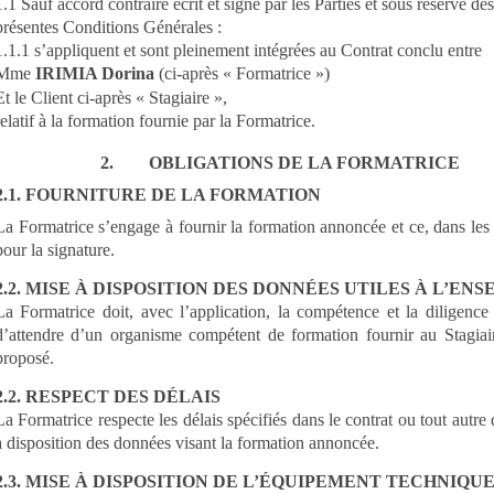
1.1 Sauf accord contraire écrit et signé par les Parties et sous réserve des
présentes Conditions Générales :
1.1.1 s’appliquent et sont pleinement intégrées au Contrat conclu entre
Mme
IRIMIA Dorina
(ci-après « Formatrice »)
Et le Client ci-après « Stagiaire »,
relatif à la formation fournie par la Formatrice.
2. OBLIGATIONS DE LA FORMATRICE
2.1. FOURNITURE DE LA FORMATION
La Formatrice s’engage à fournir la formation annoncée et ce, dans les
pour la signature.
2.2. MISE À DISPOSITION DES DONNÉES UTILES À L’EN
La Formatrice doit, avec l’application, la compétence et la diligence
d’attendre d’un organisme compétent de formation fournir au Stagiair
proposé.
2.2. RESPECT DES DÉLAIS
La Formatrice respecte les délais spécifiés dans le contrat ou tout aut
à disposition des données visant la formation annoncée.
2.3. MISE À DISPOSITION DE L’ÉQUIPEMENT TECHNIQU